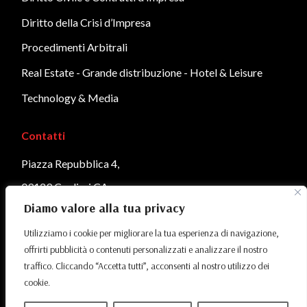
Diritto della Crisi d’Impresa
Procedimenti Arbitrali
Real Estate - Grande distribuzione - Hotel & Leisure
Technology & Media
Contatti
Piazza Repubblica 4,
09129 Cagliari CA
Diamo valore alla tua privacy
Telefono:
070 451 9436
Utilizziamo i cookie per migliorare la tua esperienza di navigazione,
Email
:
info@cnap.legal
offrirti pubblicità o contenuti personalizzati e analizzare il nostro
traffico. Cliccando “Accetta tutti”, acconsenti al nostro utilizzo dei
cookie.
Privacy Policy